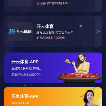
设施配套+服务业
推动产城融合发展
伍凛然提到，园区坚持将配套设施建设作为实现跨越式发展的坚实
底盘，全力抓好一批基础设施和公共服务平台项目，推动产业项目落地和
园区高质量发展。
据介绍，在基础设施建设方面，园区在抓好目前11条市政道路推进
的同时，今年计划再开工建设道路4条，全长3.5千米;建成工业供气管网
二期工程，将辖区用气企业全部覆盖;统筹实施污水管网、天然气管网和
电网工程，新建2座110kV变电站，有效解决企业双电源、双回路问题。
同时，加快公用工程建设。投资3.4亿元，加快工业供水工程建设，力争
年底建成投用;与意向企业深入对接，积极推进气化岛建设;与中国再生
资源公司和中国环境科学研究院合作，加快实施日处理能力8万吨的专用
污水处理厂，提高工业污水处理能力，解决市第三污水处理厂处理工业污
水能力不足的问题。
同时，伍凛然提到，积极加快实施村庄搬迁是项目落地的基础。今