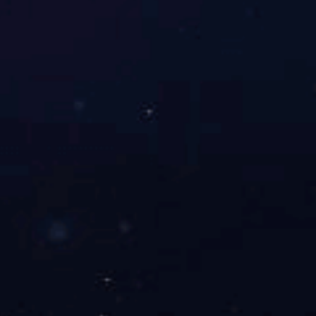
在发展高端化工上做加法 山东化工加快动能转换
2020-04-22
网站开云官方网页
关于我们
产品中心
新闻动态
版
常见问题
仓储运输
合作单位
开云官方网页版-
开云（中国）
联系人：王经理
手机：18994991189
电话：0519-86316850
邮箱：957383349@qq.com
版权所有 © 开云官方网页版-开云（中国）