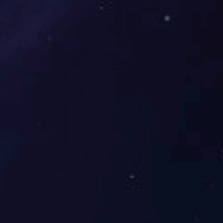
群众充分享受到园区发展成果。
“再经过几年的不懈奋斗，我们工业园区将成为河南省乃至全国具有
影响力的专业化工园区、全国最具影响力的绿色涂料专业区、转型升级和
高质量发展的标杆区、边缘变前沿的滩头阵地区，带领濮阳新型化工基
地‘飞跃’发展引领区。”刘普军说。
您可能对以下信息感兴趣？
甘油涨价的主要原因，分析市场走势
2024-12-25
生态环境建设项目复工 化工人才需求增长10.5%
2020-04-22
8月化工原料价格反弹是市场的好转吗？
2023-08-09
河南化肥业盼精准施策走出困境
2020-04-22
濮阳工业园区：打造新型化工基地有新招
2020-04-22