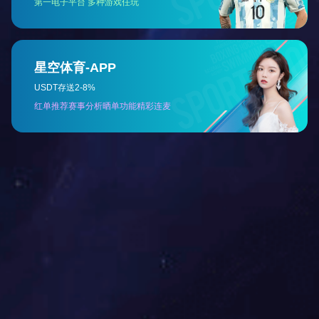
发展。
安全环保+民生实事
充分享受发展成果
安全环保工作是园区的生命线。伍凛然提到，园区在做好安全环保
常规工作的同时，还要高标准建设智慧园区，打造企业关联、实时监控、
资源共享的功能复合型空间区域，提高园区安全环保防控能力和智能化管
理水平。同时，高标准治理幸福渠，打通幸福渠东西两部分，按城市河道
标准进行硬化、绿化、美化，彻底解决因水体不流动带来的系列问题，让
幸福渠早日畅清绿美，发挥最大作用，造福一方群众。
“在抓好园区发展的同时，还要突出抓好一批民生实事。”伍凛然提
到，该园区将投资2.4亿元，加快实验学校建设，8月初中部建成，9月招
生投用;实施棚改配套幼儿园装修工程，6月竣工招生;在棚改安置区周边
建设综合市场，方便入住群众生活;全力筹措资金，完成社区医疗服务中
心建设，完成造林绿化2900亩，完成3个村安全饮水工程、5个村排水设
施建设、6个村村内道路建设，全面推进民政、文化等各项事业，让辖区