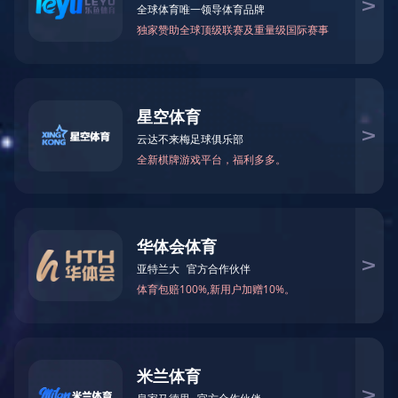
草酸
采购价格：
原厂正品、国标质量、直营仓储！整车、一吨、两
吨均可配送！价格意想不到，欢迎电话咨询，一试便知！
优质服务：
如果您对我公司及我们的产品感兴趣，您也可以来
电咨询，我们的员工将竭诚为您提供产品信息和应用知识，使
您不仅得到物超所值的新产品而且得到我们贴心的服务。
18994991189
采购咨询热线：