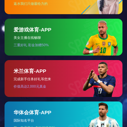
剂。
医药工业用于制造金霉素、土霉素、四环素、链霉素、麻
黄素。
作媒染剂：草酸锑可作媒染剂，草酸铁铵是印制蓝图的药
剂。
除锈功能：草酸可用来除锈。
储存注意事项：
密封于干燥阴凉处保存。严格防潮、防水、防晒。
包装：25Kg编织袋
质量指标
指 标
指 标 名 称
优 等 品
一 等 品
草酸（H2C2O4.2H2O）%≥
99.60
99.00