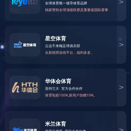
异丙醇
采购价格：
原厂正品、国标质量、直营仓储！整车、一吨、两
吨均可配送！价格意想不到，欢迎电话咨询，一试便知！
优质服务：
如果您对我公司及我们的产品感兴趣，您也可以来
电咨询，我们的员工将竭诚为您提供产品信息和应用知识，使
您不仅得到物超所值的新产品而且得到我们贴心的服务。
18994991189
采购咨询热线：