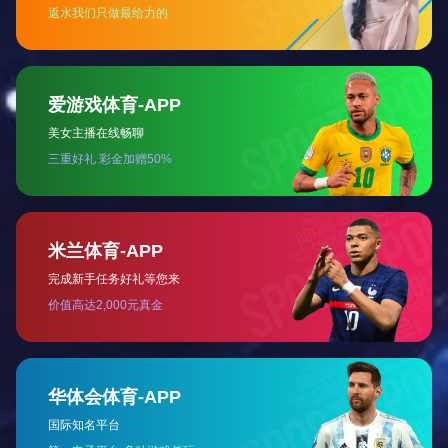
汽油添加剂。可用于动物源性组织膜的脱脂。
储存及使用注意事项：
储存于阴凉、通风的库房。远离火种、热源。库温不宜超
过30℃。保持容器密封。应与氧化剂、酸类、卤素等分开存
放，切忌混储。采用防爆型照明、通风设施。禁止使用
易产生火花的机械设备和工具。储区应备有泄漏应急处理
设备和合适的收容材料。
包装：160Kg烤漆桶
质量指标