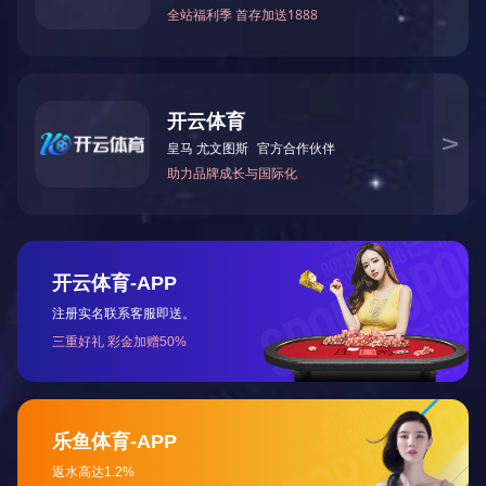
产品用途
用途：
用于电子工业，可用作清洗去油剂。用作胶黏剂的稀释
剂，棉籽油的萃取剂，硝基纤维素、橡胶、涂料、虫胶、生物
碱、油脂等的溶剂。还用于防冻剂、脱水剂、防腐剂、防雾剂、
医药、农药、香料、印刷行业、化妆品及有机合成等。是工业上
比较便宜的溶剂，用途广，能和水自由混合，对亲油性物质的溶
解力比乙醇强。用于生产二异丙酮、醋酸异丙酯和麝香草酚以及