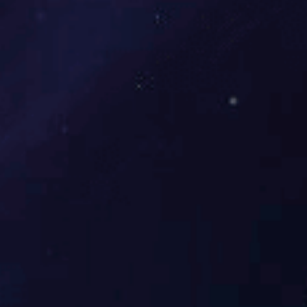
仓储运输
仓储运输
相关产品