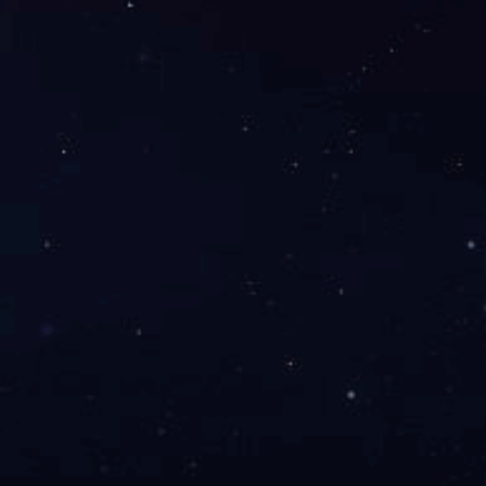
储运输
合作单位
开云官方网页版-开云
（中国）