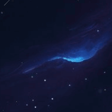
甲酸
冰醋酸
如果您还
配、发货
丙酮
醋酸丁酯
采购。
醋酸酐
醋酸乙酯
丁酮
二氯甲烷
客户认可
二氯乙烷
甘油
多年来
环己烷
甲苯
做您企业
酒精
氯化亚砜
选择启迪
氢溴酸
石油醚
水合肼
四氢呋喃
异丙醇
正庚烷
正己烷
DMF
中间体