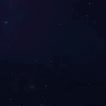
中心
新闻动态
常见问题
仓