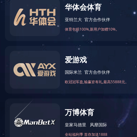
当前位置：
开云官方网页版
>
关于我们
企
启迪化
无机化工
做企业采
转，提供
氨基磺酸铵
液体氢氧化钾
硫脲
硬脂酸锌
长三角极
碳酸钾
氯酸钠
启迪化工
对特辛基苯酚
顺丁烯二酸酐
山、吴