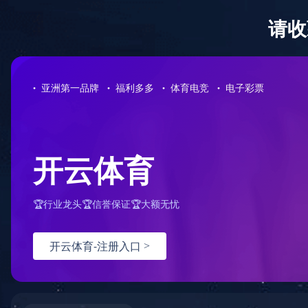
开云官方网页版
欢迎您：过硫酸铵、过硫酸钠、氢氧化钾厂家直销，价格意想

网站开云官方网页
关于我们
产品中心
版