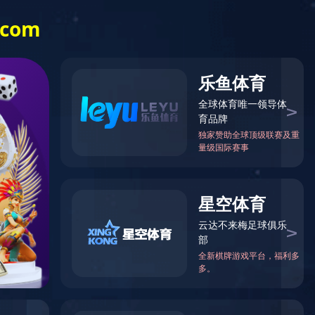
开云官方
网页版-开云
诚信高效 专业负责
产品中心
|
（中国）
|
18994991189
24小时服务热线：
仓储运输
合作单位
开云官方网页版-
开云（中国）
家门口
您
的供应商
全国设仓 就近发货
联系电话
在
18994991189
线
客
微信询价
服