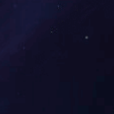
仓储运输
仓储运输
相关产品
硼酸
氯酸钠