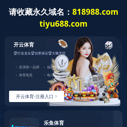
开云官方网页版
网站开云官方网
关于我们
产品中心
公司荣誉
页版
新闻动态
常见问题
仓储运输
合作单位
开云官方网页版-
开云（中国）
家门口
您
的供应商
全国设仓 就近发货
联系电话
当前位置：
开云官方网页版
>
产品中心
>
无机化工
在
18994991189
线
客
无机化工
微信询价
服