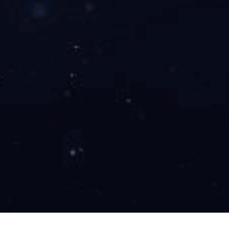
版
常见问题
仓储运输
合作单位
开云官方网页版-
开云（中国）
联系人：王经理
手机：18994991189
电话：0519-86316850
邮箱：957383349@qq.com
版权所有 © 开云官方网页版-开云（中国）
地址：常州市武进区湖塘镇花园街128-1-16（国际公寓）