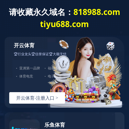
开云官方网页版
网站开云官方网
关于我们
产品中心
公司荣誉
页版
新闻动态
常见问题
仓储运输
合作单位
开云官方网页版-
开云（中国）
家门口
您
的供应商
全国设仓 就近发货
联系电话
当前位置：
开云官方网页版
>
产品中心
>
无机化工
在
18994991189
线
客
无机化工
微信询价
服