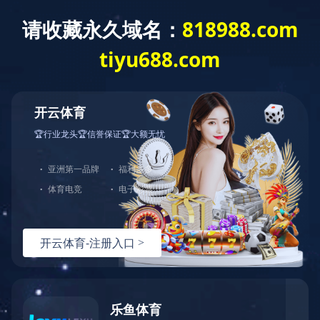
开云官方网页版
网站开云官方网
关于我们
产品中心
公司荣誉
页版
新闻动态
常见问题
仓储运输
合作单位
开云官方网页版-
开云（中国）
家门口
您
的供应商
全国设仓 就近发货
联系电话
当前位置：
开云官方网页版
>
仓储运输
在
18994991189
线
客
仓储运输
微信询价
服