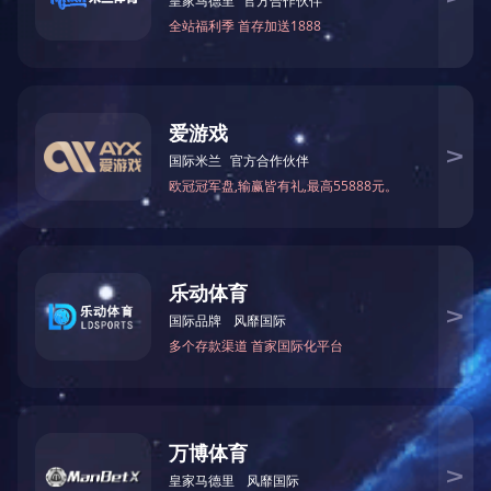
您可能对以下信息感兴趣？
甘油涨价的主要原因，分析市场走势
2024-12-25
生态环境建设项目复工 化工人才需求增长10.5%
2020-04-22
8月化工原料价格反弹是市场的好转吗？
2023-08-09
河南化肥业盼精准施策走出困境
2020-04-22
濮阳工业园区：打造新型化工基地有新招
2020-04-22
在发展高端化工上做加法 山东化工加快动能转换
2020-04-22
网站开云官方网页
关于我们
产品中心
新闻动态