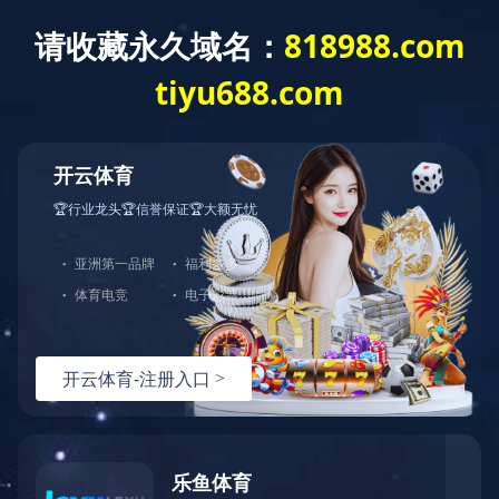
开云官方网页版
网站开云官方网
关于我们
产品中心
公司荣誉
页版
新闻动态
常见问题
仓储运输
合作单位
开云官方网页版-
开云（中国）
家门口
您
的供应商
全国设仓 就近发货
联系电话
当前位置：
开云官方网页版
>
仓储运输
在
18994991189
线
客
仓储运输
微信询价
服