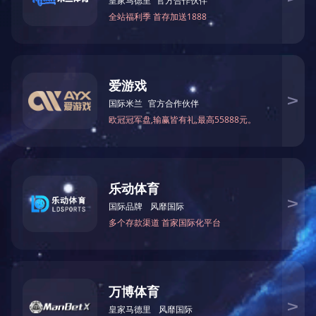
您可能对以下信息感兴趣？
甘油涨价的主要原因，分析市场走势
2024-12-25
生态环境建设项目复工 化工人才需求增长10.5%
2020-04-22
8月化工原料价格反弹是市场的好转吗？
2023-08-09
河南化肥业盼精准施策走出困境
2020-04-22
濮阳工业园区：打造新型化工基地有新招
2020-04-22
在发展高端化工上做加法 山东化工加快动能转换
2020-04-22
网站开云官方网页
关于我们
产品中心
新闻动态