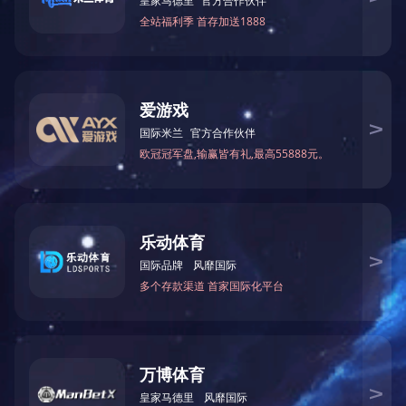
您可能对以下信息感兴趣？
甘油涨价的主要原因，分析市场走势
2024-12-25
生态环境建设项目复工 化工人才需求增长10.5%
2020-04-22
8月化工原料价格反弹是市场的好转吗？
2023-08-09
河南化肥业盼精准施策走出困境
2020-04-22
濮阳工业园区：打造新型化工基地有新招
2020-04-22
在发展高端化工上做加法 山东化工加快动能转换
2020-04-22
网站开云官方网页
关于我们
产品中心
新闻动态